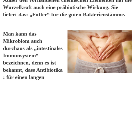
Außer den vorhandenen chemischen Elementen hat die
Wurzelkraft auch eine präbiotische Wirkung. Sie
liefert das: „Futter“ für die guten Bakterienstämme.
Man kann das
Mikrobiom auch
durchaus als „intestinales
Immunsystem“
bezeichnen, denn es ist
bekannt, dass Antibiotika
: für einen langen
Zeitraum das Gleichgewicht der Bakterien erheblich
stören. Bei einer solchen „Dysbiose“ der Darmflora
bzw. des Mikrobioms leiden viele Menschen unter
erhöhter Infektanfälligkeit, Leistungsabfall und
Schlafstörungen. Das intestinale Immunsystem ist jetzt
zu schwach, um krankmachende Erreger zu
eliminieren. Durch die Fastenkur erholen sich die