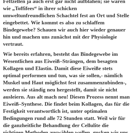
Fettzellen ja auch erst gar nicht aufblähen; sie wären
wie „Toffifees“ in ihrer schicken
umweltunfreundlichen Schachtel fest an Ort und Stelle
eingebettet. Wie kommt es also zu schlaffem
Bindegewebe? Schauen wir auch hier wieder genauer
hin und machen uns zunächst mit der Physiologie
vertraut.
Wie bereits erfahren, besteht das Bindegewebe im
Wesentlichen aus Eiweiß–Strängen, dem besagten
Kollagen und Elastin. Damit diese Eiweiße stets
optimal performen und tun, was sie sollen,- nämlich
Muskel und Haut möglichst fest zusammenzubinden-,
werden sie ständig neu hergestellt, damit sie nicht
ausleiern. Aus alt mach neu! Diesen Prozess nennt man
Eiweiß–Synthese. Die findet beim Kollagen, das für die
Festigkeit verantwortlich ist, unter optimalen
Bedingungen rund alle 72 Stunden statt. Weil wir für
die ganzheitliche Behandlung der Cellulite die
richtigen Methoden auswählen wollen, gucken wir uns