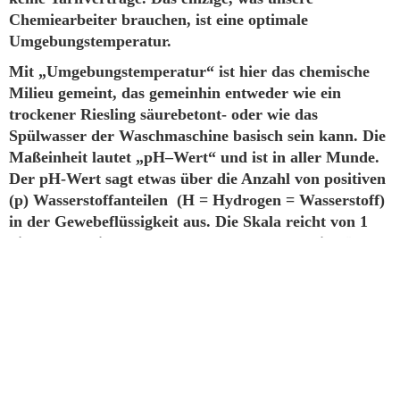
Chemiearbeiter brauchen, ist eine optimale
Umgebungstemperatur.
Mit „Umgebungstemperatur“ ist hier das chemische
Milieu gemeint, das gemeinhin entweder wie ein
trockener Riesling säurebetont- oder wie das
Spülwasser der Waschmaschine basisch sein kann. Die
Maßeinheit lautet „pH–Wert“ und ist in aller Munde.
Der pH-Wert sagt etwas über die Anzahl von positiven
(p) Wasserstoffanteilen (H = Hydrogen = Wasserstoff)
in der Gewebeflüssigkeit aus. Die Skala reicht von 1
bis 14. Je kleiner der pH-Wert desto saurer; je höher
desto seifiger (alkalisch, basisch). Der optimale pH-
Wert für unsere Chemiearbeiter, nicht nur der
Kollagenasen, ist 7,4. Bei 7,3 wären wir schon an
Azidose verstorben; bei 7,5 hätte eine Alkalose unser
Leben beendet. Selbst kleinste Abweichungen werden
nicht geduldet. Damit Säuren und Basen stets
harmonisch ausgeglichen sind, brauchen wir