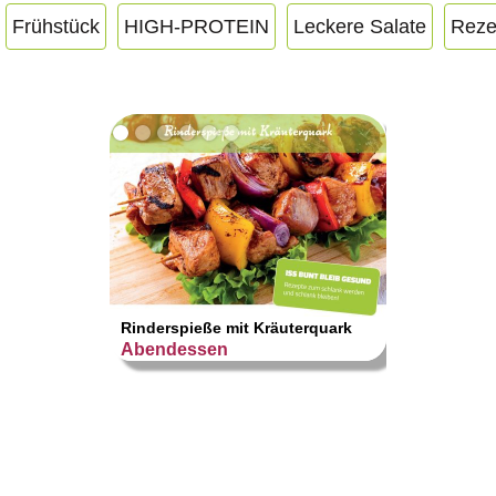
Frühstück
HIGH-PROTEIN
Leckere Salate
Reze
Zucchi
Rinderspieße mit Kräuterquark
HIGH
Abendessen