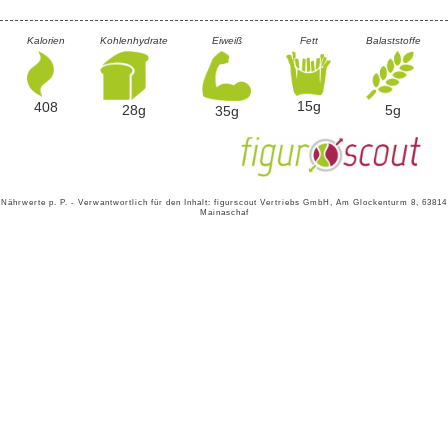
Kalorien
Kohlenhydrate
Eiweiß
Fett
Balaststoffe
15g
408
5g
28g
35g
Nährwerte p. P. - Verwantwortlich für den Inhalt: figurscout Vertriebs GmbH, Am Glockenturm 8, 63814
Mainaschaf