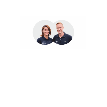
Nicole Taufertshöfer & Heiko Taufertshöfer-Hohenadel