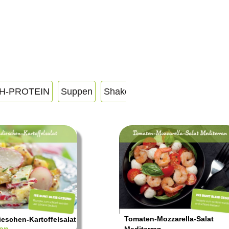
H-PROTEIN
Suppen
Shakes
Immunbooster
HI
Tomaten-Mozzarella-Salat
eschen-Kartoffelsalat
Mediterran