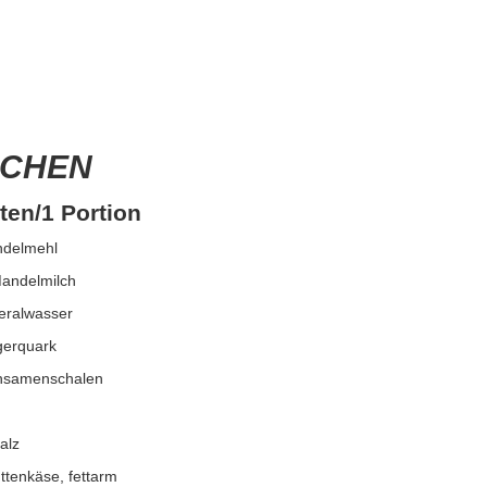
ICHEN
ten/1 Portion
ndelmehl
andelmilch
eralwasser
gerquark
ohsamenschalen
alz
ttenkäse, fettarm