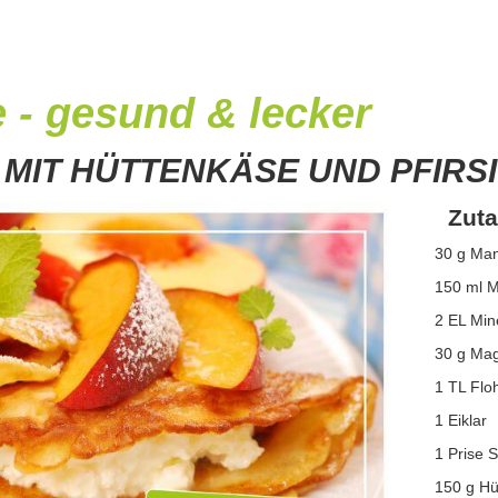
 - gesund & lecker
MIT HÜTTENKÄSE UND PFIRS
Zuta
30 g Ma
150 ml M
2 EL Min
30 g Ma
1 TL Fl
1 Eiklar
1 Prise S
150 g Hü