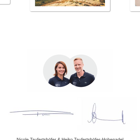
Nicole Taufertshöfer & Heiko Taufertshöfer-Hohenadel