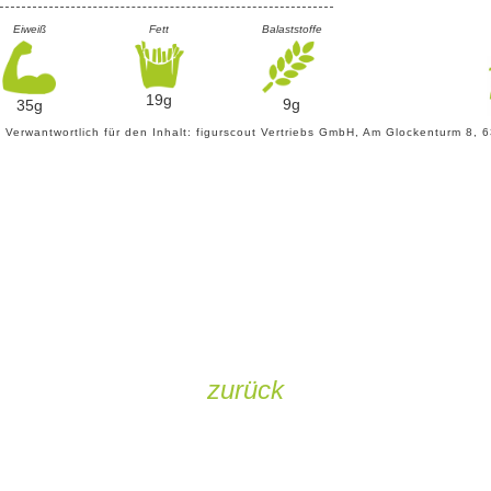
Eiweiß
Fett
Balaststoffe
19g
9g
35g
- Verwantwortlich für den Inhalt: figurscout Vertriebs GmbH, Am Glockenturm 8,
zurück