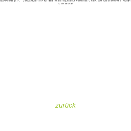
Nährwerte p. P. - Verwantwortlich für den Inhalt: figurscout Vertriebs GmbH, Am Glockenturm 8, 63814
Mainaschaf
zurück