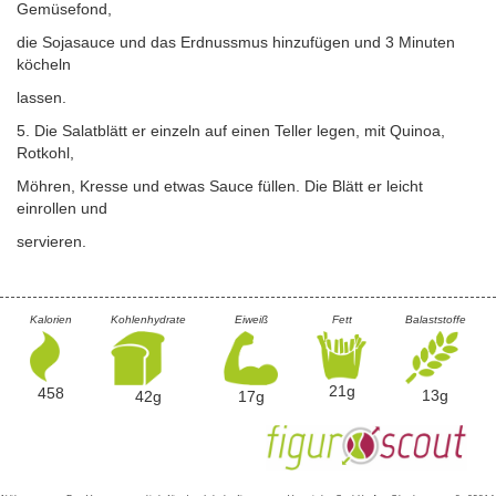
Gemüsefond,
die Sojasauce und das Erdnussmus hinzufügen und 3 Minuten
köcheln
lassen.
5. Die Salatblätt er einzeln auf einen Teller legen, mit Quinoa,
Rotkohl,
Möhren, Kresse und etwas Sauce füllen. Die Blätt er leicht
einrollen und
servieren.
Kalorien
Kohlenhydrate
Eiweiß
Fett
Balaststoffe
21g
458
13g
42g
17g