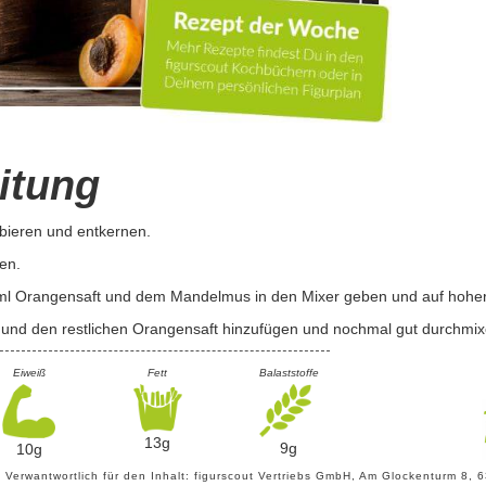
itung
lbieren und entkernen.
en.
 ml Orangensaft und dem Mandelmus in den Mixer geben und auf hoher S
 und den restlichen Orangensaft hinzufügen und nochmal gut durchmix
Eiweiß
Fett
Balaststoffe
13g
9g
10g
- Verwantwortlich für den Inhalt: figurscout Vertriebs GmbH, Am Glockenturm 8,